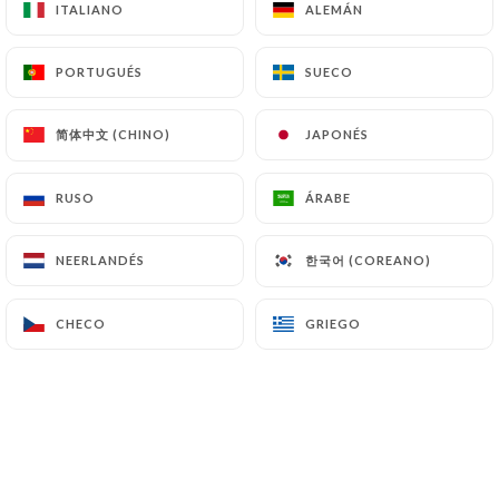
ITALIANO
ITALIANO
ALEMÁN
ALEMÁN
ES
MENÚ
PORTUGUÉS
PORTUGUÉS
SUECO
SUECO
简体中文 (CHINO)
简体中文 (CHINO)
JAPONÉS
JAPONÉS
/
RUSO
RUSO
ÁRABE
ÁRABE
INICIO
GALERÍA
Galería
한국어 (COREANO)
한국어 (COREANO)
NEERLANDÉS
NEERLANDÉS
CHECO
CHECO
GRIEGO
GRIEGO