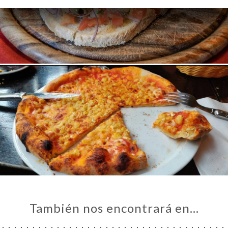
EÑA
NÚ
ACTO
También nos encontrará en…